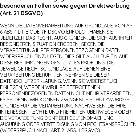
besonderen Fällen sowie gegen Direktwerbung
(Art. 21 DSGVO)
WENN DIE DATENVERARBEITUNG AUF GRUNDLAGE VON ART.
6 ABS. 1 LIT. E ODER F DSGVO ERFOLGT, HABEN SIE
JEDERZEIT DAS RECHT, AUS GRÜNDEN, DIE SICH AUS IHRER
BESONDEREN SITUATION ERGEBEN, GEGEN DIE
VERARBEITUNG IHRER PERSONENBEZOGENEN DATEN
WIDERSPRUCH EINZULEGEN; DIES GILT AUCH FÜR EIN AUF
DIESE BESTIMMUNGEN GESTÜTZTES PROFILING. DIE
JEWEILIGE RECHTSGRUNDLAGE, AUF DENEN EINE
VERARBEITUNG BERUHT, ENTNEHMEN SIE DIESER
DATENSCHUTZERKLÄRUNG. WENN SIE WIDERSPRUCH
EINLEGEN, WERDEN WIR IHRE BETROFFENEN
PERSONENBEZOGENEN DATEN NICHT MEHR VERARBEITEN,
ES SEI DENN, WIR KÖNNEN ZWINGENDE SCHUTZWÜRDIGE
GRÜNDE FÜR DIE VERARBEITUNG NACHWEISEN, DIE IHRE
INTERESSEN, RECHTE UND FREIHEITEN ÜBERWIEGEN ODER
DIE VERARBEITUNG DIENT DER GELTENDMACHUNG,
AUSÜBUNG ODER VERTEIDIGUNG VON RECHTSANSPRÜCHEN
(WIDERSPRUCH NACH ART. 21 ABS. 1 DSGVO).